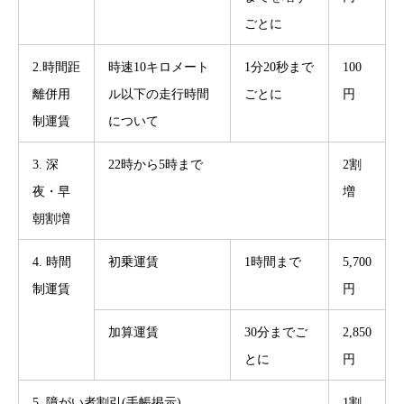
ごとに
2.時間距
時速10キロメート
1分20秒まで
100
離併用
ル以下の走行時間
ごとに
円
制運賃
について
3. 深
22時から5時まで
2割
夜・早
増
朝割増
4. 時間
初乗運賃
1時間まで
5,700
制運賃
円
加算運賃
30分までご
2,850
とに
円
5. 障がい者割引(手帳掲示)
1割