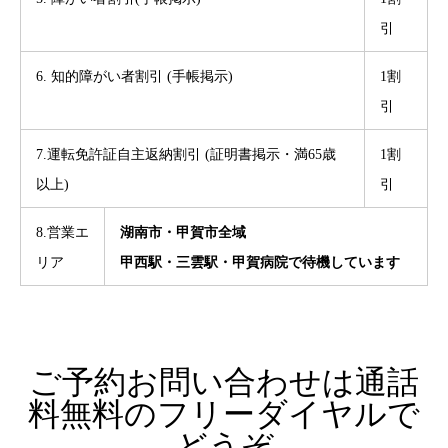
引
6. 知的障がい者割引 (手帳掲示)
1割
引
7.運転免許証自主返納割引 (証明書掲示・満65歳
1割
以上)
引
8.営業エ
湖南市・甲賀市全域
リア
甲西駅・三雲駅・甲賀病院で待機しています
ご予約お問い合わせは通話
料無料のフリーダイヤルで
どうぞ