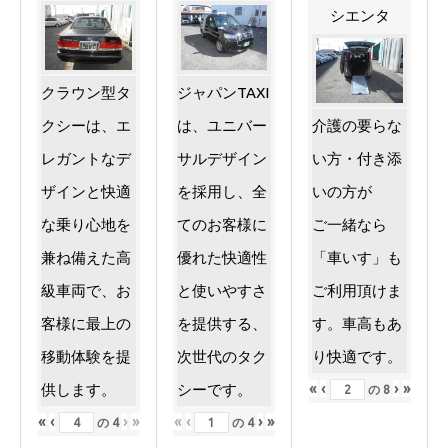
シエンタ
ジャパンTAXI
クラウン型タ
は、ユニバー
クシーは、エ
介護の要らな
サルデザイン
レガントなデ
い方・付き添
を採用し、全
ザインと快適
いの方が
てのお客様に
な乗り心地を
ご一緒なら
優れた快適性
兼ね備えた高
「車いす」も
と使いやすさ
級車両で、お
ご利用頂けま
を提供する、
客様に最上の
す。車高もあ
次世代のタク
移動体験を提
り快適です。
«
‹
›
»
シーです。
供します。
の
8
«
‹
›
»
«
‹
›
»
の
4
の
4