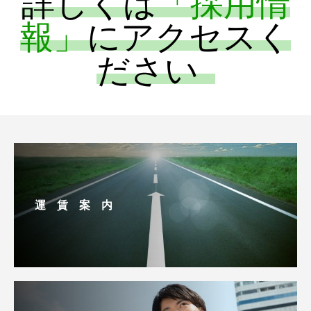
詳しくは
「採用情
報」
にアクセスく
ださい
運 賃 案 内