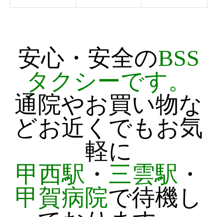
安心・安全の
BSS
タクシーです。
通院やお買い物な
どお近くでもお気
軽に
甲西駅
・
三雲駅
・
甲賀病院
で待機し