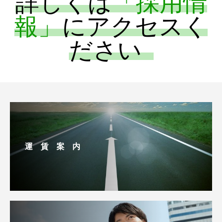
詳しくは
「採用情
報」
にアクセスく
ださい
運 賃 案 内