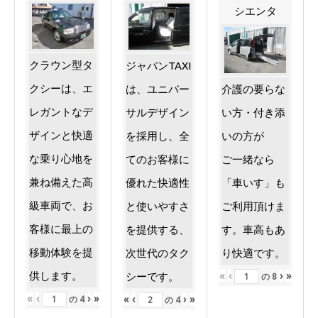
シエンタ
クラウン型タ
ジャパンTAXI
クシーは、エ
は、ユニバー
介護の要らな
レガントなデ
サルデザイン
い方・付き添
ザインと快適
を採用し、全
いの方が
な乗り心地を
てのお客様に
ご一緒なら
兼ね備えた高
優れた快適性
「車いす」も
級車両で、お
と使いやすさ
ご利用頂けま
客様に最上の
を提供する、
す。車高もあ
移動体験を提
次世代のタク
り快適です。
供します。
«
‹
›
»
シーです。
の
8
«
‹
›
»
«
‹
›
»
の
4
の
4