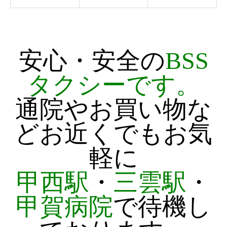
安心・安全の
BSS
タクシーです。
通院やお買い物な
どお近くでもお気
軽に
甲西駅
・
三雲駅
・
甲賀病院
で待機し