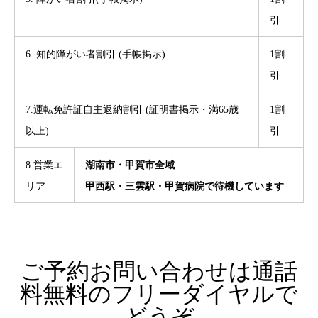
引
6. 知的障がい者割引 (手帳掲示)
1割
引
7.運転免許証自主返納割引 (証明書掲示・満65歳
1割
以上)
引
8.営業エ
湖南市・甲賀市全域
リア
甲西駅・三雲駅・甲賀病院で待機しています
ご予約お問い合わせは通話
料無料のフリーダイヤルで
どうぞ