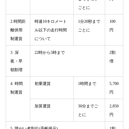
ごとに
2.時間距
時速10キロメート
1分20秒まで
100
離併用
ル以下の走行時間
ごとに
円
制運賃
について
3. 深
22時から5時まで
2割
夜・早
増
朝割増
4. 時間
初乗運賃
1時間まで
5,700
制運賃
円
加算運賃
30分までご
2,850
とに
円
5. 障がい者割引(手帳掲示)
1割