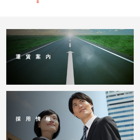
運 賃 案 内
採 用 情 報